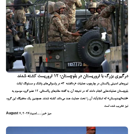
درگیری بزرگ با تروریستان در بلوچستان؛ ۱۲ تروریست کشته شدند
نیروهای امنیتی پاکستان در چارچوب عملیات «ردالفتنه-۳» در ولسوالی‌های واشک و مستونگ ایالت
بلوچستان عملیات‌هایی انجام دادند که در نتیجه آن، به گفته مقام‌های پاکستانی، ۱۲ عضو گروه موسوم به
«فتنه‌الهندوستان» که اسلام‌آباد آن را تحت حمایت هند می‌داند، کشته شدند. همچنین یک مخفیگاه این گروه
نیز تخریب شده است
میز خبر
,
,
,
,
امنیت
August 7, 2026