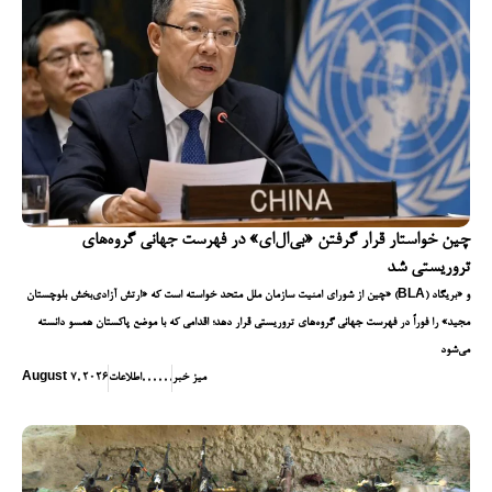
چین خواستار قرار گرفتن «بی‌ال‌ای» در فهرست جهانی گروه‌های
تروریستی شد
چین از شورای امنیت سازمان ملل متحد خواسته است که «ارتش آزادی‌بخش بلوچستان» (BLA) و «بریگاد
مجید» را فوراً در فهرست جهانی گروه‌های تروریستی قرار دهد؛ اقدامی که با موضع پاکستان همسو دانسته
می‌شود
میز خبر
,
,
,
,
,
,
اطلاعات
August 7, 2026