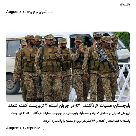
دانسته‌اند
,
,
,
,
,
آسیای مرکزی
August 8, 2026
بلوچستان: عملیات «ردّالفتنہ ۳» در جریان است؛ ۳ تروریست کشته شدند
نیروهای امنیتی در مناطق کمبیله و عاصم‌آباد بلوچستان، در چارچوب عملیات «ردّالفتنہ ۳»، ۳ تروریست
وابسته به فتنه‌الهند را کشته و ۶۸ کیلومتر مربع از منطقه را پاک‌سازی کردند
August 8, 2026
public
,
,
,