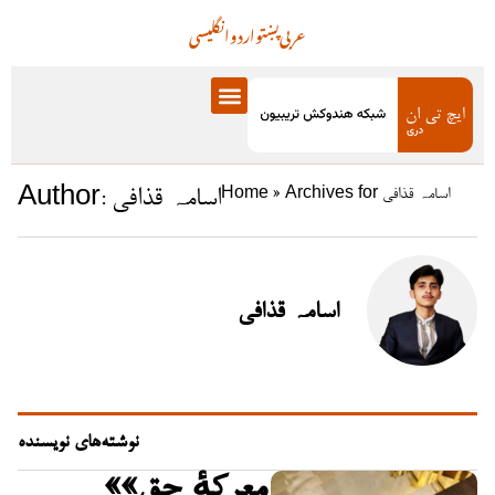
عربی
پښتو
اردو
انگلیسی
اسامہ قذافی
Author:
Archives for اسامہ قذافی
»
Home
اسامہ قذافی
نوشته‌های نویسنده
«معرکهٔ حق»