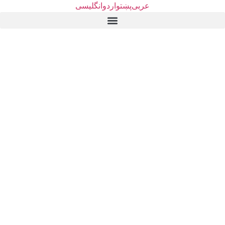
عربی
پښتو
اردو
انگلیسی