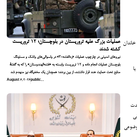
عملیات بزرگ علیه تروریستان در بلوچستان؛ ۱۲ تروریست
خاندان
کشته شدند
نیروهای امنیتی در چارچوب عملیات «ردالفتنه-۳» در ولسوالی‌های واشک و مستونگ
بلوچستان عملیات انجام داده و ۱۲ تروریست وابسته به «فتنه‌الهندوستان» را که به گفتهٔ
ا
منابع تحت حمایت هند قرار داشتند، از بین بردند؛ همچنان یک مخفیگاه نیز منهدم شد
August 6, 2026
public
,
,
شدت
قی
موضوعی