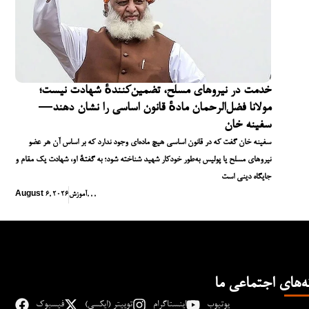
خدمت در نیروهای مسلح، تضمین‌کنندهٔ شهادت نیست؛
مولانا فضل‌الرحمان مادهٔ قانون اساسی را نشان دهند—
سفینه خان
سفینه خان گفت که در قانون اساسی هیچ ماده‌ای وجود ندارد که بر اساس آن هر عضو
نیروهای مسلح یا پولیس به‌طور خودکار شهید شناخته شود؛ به گفتهٔ او، شهادت یک مقام و
جایگاه دینی است
,
,
,
آموزش
August 6, 2026
ه‌های اجتماعی ما
یوتیوب
اینستاگرام
توییتر (ایکسی)
فیسبوک