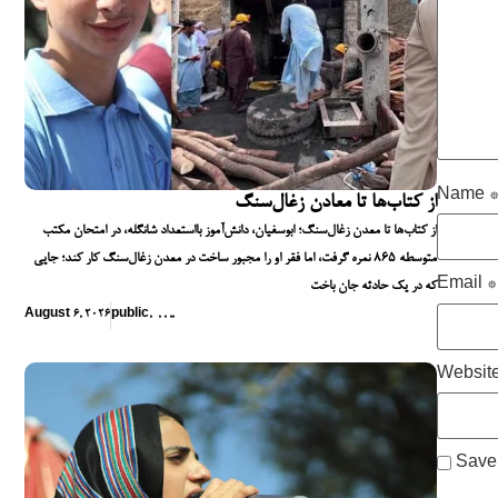
Name
از کتاب‌ها تا معادن زغال‌سنگ
از کتاب‌ها تا معدن زغال‌سنگ؛ ابوسفیان، دانش‌آموز بااستعداد شانگله، در امتحان مکتب
متوسطه ۸۶۵ نمره گرفت، اما فقر او را مجبور ساخت در معدن زغال‌سنگ کار کند؛ جایی
Email
*
که در یک حادثه جان باخت
August 6, 2026
public
,
,
,
,
,
Websit
Save 