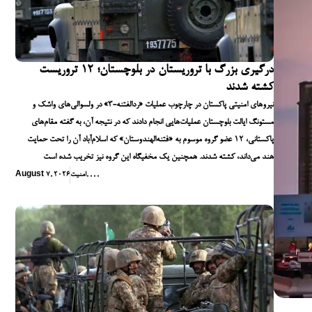
درگیری بزرگ با تروریستان در بلوچستان؛ ۱۲ تروریست
کشته شدند
نیروهای امنیتی پاکستان در چارچوب عملیات «ردالفتنه-۳» در ولسوالی‌های واشک و
مستونگ ایالت بلوچستان عملیات‌هایی انجام دادند که در نتیجه آن، به گفته مقام‌های
پاکستانی، ۱۲ عضو گروه موسوم به «فتنه‌الهندوستان» که اسلام‌آباد آن را تحت حمایت
هند می‌داند، کشته شدند. همچنین یک مخفیگاه این گروه نیز تخریب شده است
,
,
,
,
امنیت
August 7, 2026