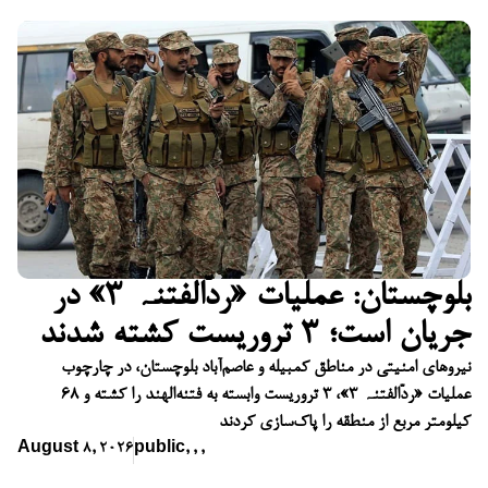
بلوچستان: عملیات «ردّالفتنہ ۳» در
جریان است؛ ۳ تروریست کشته شدند
نیروهای امنیتی در مناطق کمبیله و عاصم‌آباد بلوچستان، در چارچوب
عملیات «ردّالفتنہ ۳»، ۳ تروریست وابسته به فتنه‌الهند را کشته و ۶۸
کیلومتر مربع از منطقه را پاک‌سازی کردند
August 8, 2026
public
,
,
,