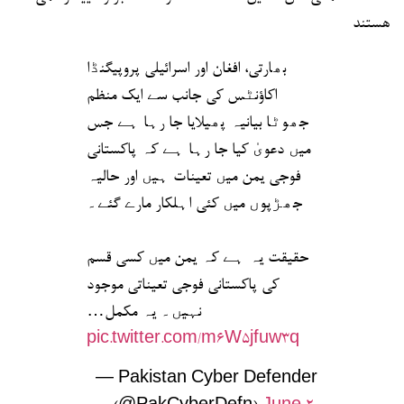
هستند
بھارتی، افغان اور اسرائیلی پروپیگنڈا
اکاؤنٹس کی جانب سے ایک منظم
جھوٹا بیانیہ پھیلایا جا رہا ہے جس
میں دعویٰ کیا جا رہا ہے کہ پاکستانی
فوجی یمن میں تعینات ہیں اور حالیہ
جھڑپوں میں کئی اہلکار مارے گئے۔
حقیقت یہ ہے کہ یمن میں کسی قسم
کی پاکستانی فوجی تعیناتی موجود
نہیں۔ یہ مکمل…
pic.twitter.com/m6W5jfuw3q
— Pakistan Cyber Defender