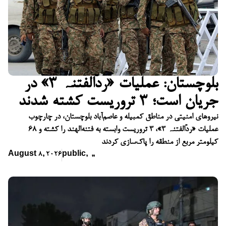
بلوچستان: عملیات «ردّالفتنہ ۳» در
جریان است؛ ۳ تروریست کشته شدند
نیروهای امنیتی در مناطق کمبیله و عاصم‌آباد بلوچستان، در چارچوب
عملیات «ردّالفتنہ ۳»، ۳ تروریست وابسته به فتنه‌الهند را کشته و ۶۸
کیلومتر مربع از منطقه را پاک‌سازی کردند
August 8, 2026
public
,
,
,