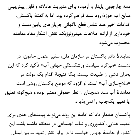
دهه چارچوبی پایدار و آزموده برای مدیریت عادلانه و قابل پیش‌بینی
منابع آب حوزهٔ رود سند فراهم کرده بود. اما به گفتهٔ پاکستان،
اقدامات اخیر هند شامل قطع ناگهانی جریان‌های پایین‌دست و
خودداری از ارائهٔ اطلاعات هیدرولوژیک، نقض آشکار مفاد معاهده
محسوب می‌شود.
نمایندهٔ دائم پاکستان در سازمان ملل، سفیر عثمان جادون، در
نشست «میزگرد سیاست ورشکستگی جهانی آب» تأکید کرد که این
بحران ناشی از طبیعت نیست، بلکه نتیجهٔ اقدام یک دولت در
«سلاح‌سازی آب» است. او افزود که موضع پاکستان روشن است:
معاهدهٔ آب سند همچنان از نظر حقوقی معتبر بوده و هیچ‌گونه تعلیق
یا تغییر یک‌جانبه را نمی‌پذیرد.
پاکستان هشدار داد که ادامهٔ این روند می‌تواند پیامدهای جدی برای
امنیت غذایی، کشاورزی و ثبات اجتماعی در منطقه داشته باشد. این
کشور از جامعهٔ جهانی خواست تا در برابر نقض تعهدات بین‌المللی