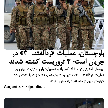
بلوچستان: عملیات «ردّالفتنہ ۳» در
جریان است؛ ۳ تروریست کشته شدند
نیروهای امنیتی در مناطق کمبیله و عاصم‌آباد بلوچستان، در چارچوب
عملیات «ردّالفتنہ ۳»، ۳ تروریست وابسته به فتنه‌الهند را کشته و ۶۸
کیلومتر مربع از منطقه را پاک‌سازی کردند
August 8, 2026
public
,
,
,