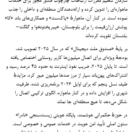
سازمان تنظیم مقررات ارتباطات چارچوب صدور مجوز برای خدمات
ماهواره‌ای را تدوین کرده و ارائه‌دهندگان منطقه‌ای و داخلی را جذب
نموده است. در کنار آن، ماهوارهٔ «پاک‌ست» و همکاری‌های باند «کا»
پوشش ارزان‌قیمت را برای بلوچستان، خیبرپختونخوا و گلگت–
بلتستان تقویت کرده‌اند.
بر پایهٔ «صندوق ملت دیجیتال» که در سال ۲۰۲۵ تصویب شد،
بودجهٔ ویژه‌ای برای اتصال میلیون‌ها کاربر روستایی اختصاص یافته
است. تا پایان ۲۰۲۵، ضریب نفوذ اینترنت به حدود ۴۵ درصد رسید و
اشتراک‌های پهن‌باند سیار از مرز صدها میلیون عبور کرد. مزایدهٔ
طیف نسل پنجم که برای اوایل ۲۰۲۶ برنامه‌ریزی شده، ظرفیت
شهری را افزایش داده و در کنار ماهواره، الگوی ترکیبی اتصال را
شکل می‌دهد تا هیچ منطقه‌ای جا نماند.
در حوزهٔ حکمرانی هوشمند، پایگاه هویتی زیست‌سنجی «نادرا»
ستون اصلی تأیید امن هویت در خدمات عمومی و خصوصی است.