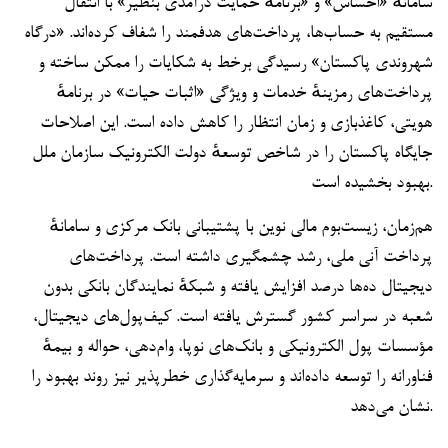
سامانهٔ «احساس» و «برنامهٔ حمایت درآمدی بنظیر» با انتقال
مستقیم به حساب‌ها، پرداخت‌های هدفمند را شفاف کرده‌اند. «درگاه
شهروندی پاکستان» رسیدگی برخط به شکایات را ممکن ساخته و
پرداخت‌های رمزینهٔ خدمات و ویژگی «اثبات حیات» در برنامهٔ
هویتی، کاغذبازی و زمان انتظار را کاهش داده است. این اصلاحات
جایگاه پاکستان را در شاخص توسعهٔ دولت الکترونیک سازمان ملل
بهبود بخشیده است.
هم‌زمان، زیست‌بوم مالی نوین با پشتیبانی بانک مرکزی و سامانهٔ
پرداخت آنی ملی، رشد چشمگیری داشته است. پرداخت‌های
دیجیتال ده‌ها درصد افزایش یافته و شبکهٔ نمایندگان بانکی بدون
شعبه در سراسر کشور گسترش یافته است. کیف‌پول‌های دیجیتال،
مؤسسات پول الکترونیکی و بانک‌های نوپا، وام‌دهی، حواله و بیمهٔ
فناورانه را توسعه داده‌اند و سرمایه‌گذاری خطرپذیر نیز روند بهبود را
نشان می‌دهد.