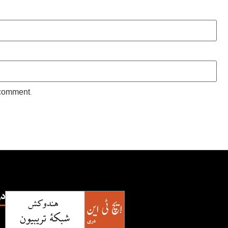
 comment.
TN