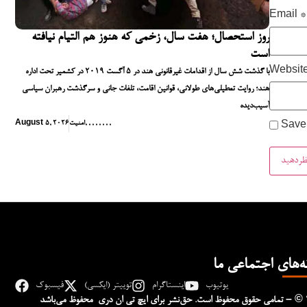
Email
*
روز استحصال؛ هفت سال، زخمی که هنوز هم التیام نیافته
است
Websit
با گذشت شش سال از اقدامات غیرقانونی هند در ۵ آگست ۲۰۱۹ در کشمیر تحت اداره
هند؛ روایت تعطیلی‌های طولانی، قوانین اقامت، تلفات جانی و سرگذشت رهبران سیاسی
آسیب‌دیده
,
,
,
,
,
,
,
,
امنیت
August 5, 2026
Save 
ه‌های اجتماعی ما
یوتیوب
اینستاگرام
توییتر (ایکسی)
فیسبوک
– © 
تمامی حقوق محفوظ است. حق‌نشر برای ایچ‌ تی‌ ان دری محفوظ می‌باشد