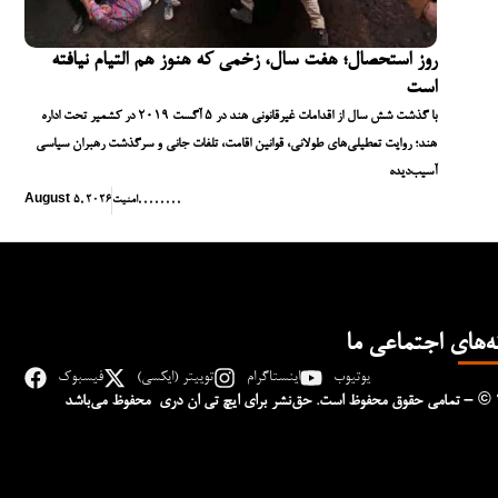
روز استحصال؛ هفت سال، زخمی که هنوز هم التیام نیافته
است
با گذشت شش سال از اقدامات غیرقانونی هند در ۵ آگست ۲۰۱۹ در کشمیر تحت اداره
هند؛ روایت تعطیلی‌های طولانی، قوانین اقامت، تلفات جانی و سرگذشت رهبران سیاسی
آسیب‌دیده
,
,
,
,
,
,
,
,
امنیت
August 5, 2026
ه‌های اجتماعی ما
یوتیوب
اینستاگرام
توییتر (ایکسی)
فیسبوک
– © 
تمامی حقوق محفوظ است. حق‌نشر برای ایچ‌ تی‌ ان دری محفوظ می‌باشد