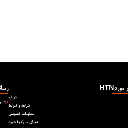
Hدر مورد
رسان
درباره
۲۰۲
۶
شرایط و ضوابط
معلومات خصوصی
همرای ما-یکجا شوید