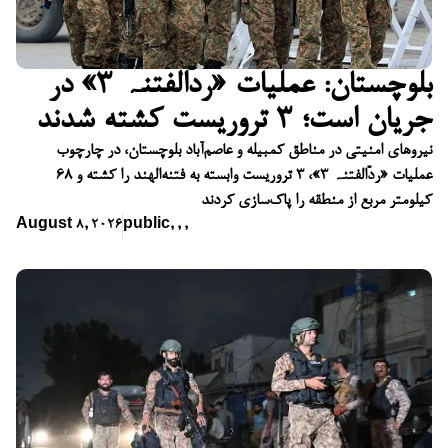
بلوچستان: عملیات «ردّالفتنہ ۳» در
جریان است؛ ۳ تروریست کشته شدند
نیروهای امنیتی در مناطق کمبیله و عاصم‌آباد بلوچستان، در چارچوب
عملیات «ردّالفتنہ ۳»، ۳ تروریست وابسته به فتنه‌الهند را کشته و ۶۸
کیلومتر مربع از منطقه را پاک‌سازی کردند
August 8, 2026
public
,
,
,