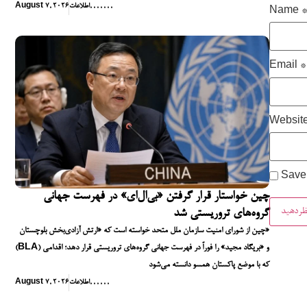
,
,
,
,
,
,
,
اطلاعات
August 7, 2026
Name
Email
*
Websit
Save 
چین خواستار قرار گرفتن «بی‌ال‌ای» در فهرست جهانی
گروه‌های تروریستی شد
چین از شورای امنیت سازمان ملل متحد خواسته است که «ارتش آزادی‌بخش بلوچستان»
(BLA) و «بریگاد مجید» را فوراً در فهرست جهانی گروه‌های تروریستی قرار دهد؛ اقدامی
که با موضع پاکستان همسو دانسته می‌شود
,
,
,
,
,
,
اطلاعات
August 7, 2026