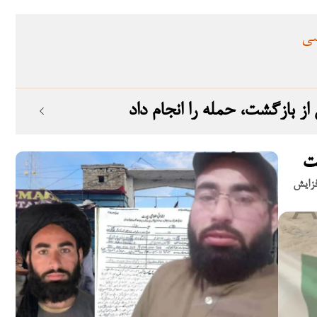
سی
ت
فزایش