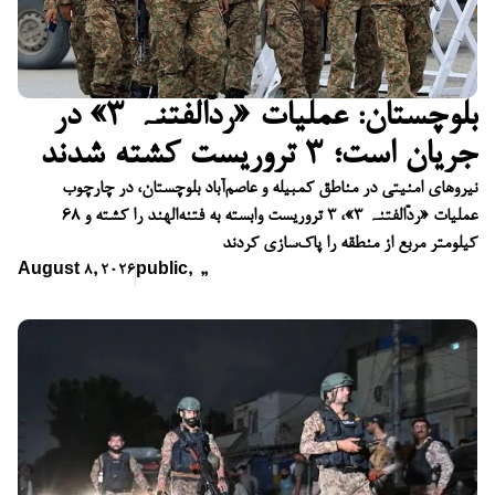
بلوچستان: عملیات «ردّالفتنہ ۳» در
جریان است؛ ۳ تروریست کشته شدند
نیروهای امنیتی در مناطق کمبیله و عاصم‌آباد بلوچستان، در چارچوب
عملیات «ردّالفتنہ ۳»، ۳ تروریست وابسته به فتنه‌الهند را کشته و ۶۸
کیلومتر مربع از منطقه را پاک‌سازی کردند
August 8, 2026
public
,
,
,