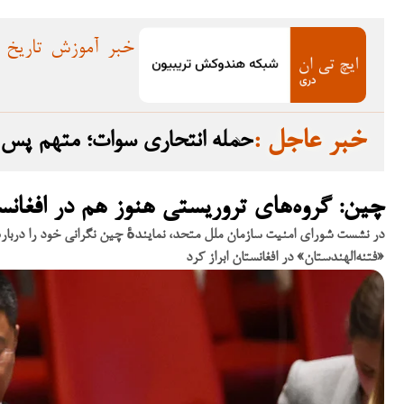
خبر
آموزش
تاریخ
: خبر عاجل
ده گرفت
حمله انتحاری سوات؛ متهم پس از تبرئه در سال ۲۰۲۳ به افغانستان گریخت
چین: گروه‌های تروریستی هنوز هم در افغان
در نشست شورای امنیت سازمان ملل متحد، نمایندهٔ چین نگرانی خود را دربارهٔ ف
«فتنه‌الهندستان» در افغانستان ابراز کرد