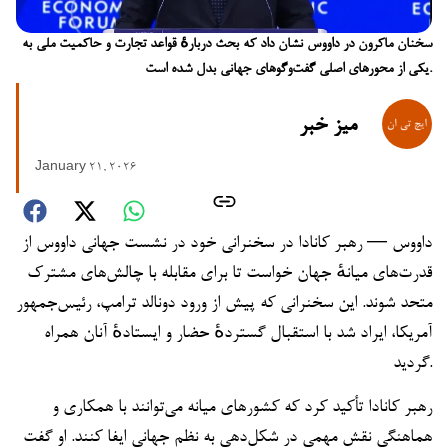
سخنان ماکرون در داووس نشان داد که بحث دربارهٔ قواعد تجارت و حاکمیت ملی به
یکی از محورهای اصلی گفت‌وگوهای جهانی بدل شده است.
میز خبر
January 21, 2026
داووس — رهبر کانادا در سخنرانی خود در نشست جهانی داووس از
قدرت‌های میانهٔ جهان خواست تا برای مقابله با چالش‌های مشترک
متحد شوند. این سخنرانی که پیش از ورود دونالد ترامپ، رئیس‌جمهور
آمریکا، ایراد شد با استقبال گستردهٔ حضار و ایستادهٔ آنان همراه
گردید.
رهبر کانادا تأکید کرد که کشورهای میانه می‌توانند با همکاری و
هماهنگی نقش مهمی در شکل‌دهی به نظم جهانی ایفا کنند. او گفت