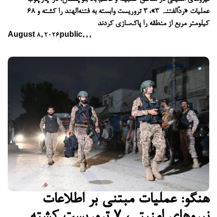
عملیات «ردّالفتنہ ۳»، ۳ تروریست وابسته به فتنه‌الهند را کشته و ۶۸
کیلومتر مربع از منطقه را پاک‌سازی کردند
August 8, 2026
public
,
,
,
هنگو: عملیات مبتنی بر اطلاعات
نیروهای امنیتی، ۷ تروریست کشته