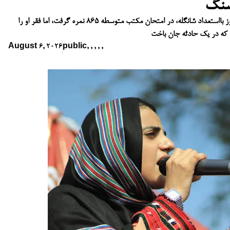
‌سنگ
از کتاب‌ها تا معدن زغال‌سنگ؛ ابوسفیان، دانش‌آموز بااستعداد شانگله، در امتحان مکتب متوسطه ۸۶۵ نمره گرفت، اما فقر او را
که در یک حادثه جان باخت
August 6, 2026
public
,
,
,
,
,