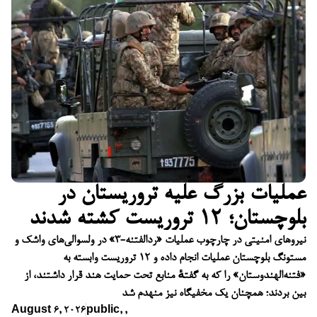
عملیات بزرگ علیه تروریستان در
بلوچستان؛ ۱۲ تروریست کشته شدند
نیروهای امنیتی در چارچوب عملیات «ردالفتنه-۳» در ولسوالی‌های واشک و
مستونگ بلوچستان عملیات انجام داده و ۱۲ تروریست وابسته به
«فتنه‌الهندوستان» را که به گفتهٔ منابع تحت حمایت هند قرار داشتند، از
بین بردند؛ همچنان یک مخفیگاه نیز منهدم شد
August 6, 2026
public
,
,