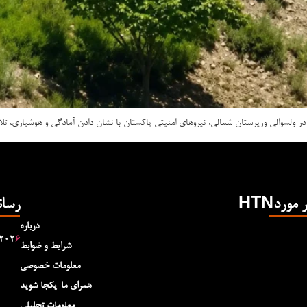
در ولسوالی وزیرستان شمالی، نیروهای امنیتی پاکستان با نشان دادن آمادگی و هوشیاری، تل
Hدر مورد
رسان
درباره
۲۰۲
۶
شرایط و ضوابط
معلومات خصوصی
همرای ما-یکجا شوید
معلومات تحلیلی