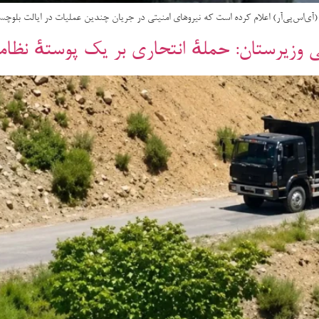
آی‌اس‌پی‌آر) اعلام کرده است که نیروهای امنیتی در جریان چندین عملیات در ایالت بلوچستان،
وزیرستان: حملهٔ انتحاری بر یک پوستهٔ نظامی ناکام شد، ۴ 