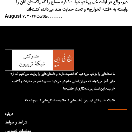
دیر، واقع در ایالت خیبرپختونخوا، ۱۰ فرد مسلح را که پاکستان آنان را
وابسته به «فتنه الخوارج» و تحت حمایت هند می‌داند، کشته‌اند
,
,
,
,
,
,
,
اطلاعات
August 7, 2026
«ما صداهایی را بازتاب می‌دهیم که اهمیت دارند و داستان‌هایی را روایت می‌کنیم که از
جایی آغاز می‌شوند که جریان اصلی خاموش می‌شود — ریشه‌دار در حقیقت و آگاه به
زمینه. این است روزنامه‌نگاری از حاشیه‌ها.»
«شبکه هند‌و‌کش تریبیون | خبرهایی از حاشیه، داستان‌هایی از سرچشمه»
درباره
شرایط و ضوابط
معلومات خصوصی