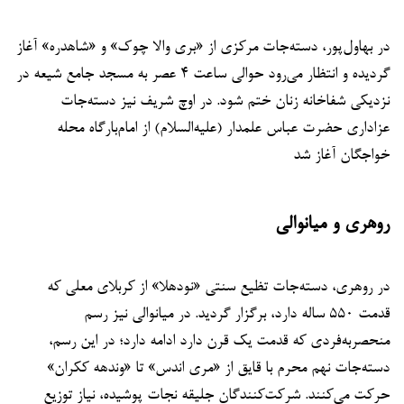
در بهاول‌پور، دسته‌جات مرکزی از «بری والا چوک» و «شاهدره» آغاز
گردیده و انتظار می‌رود حوالی ساعت ۴ عصر به مسجد جامع شیعه در
نزدیکی شفاخانه زنان ختم شود. در اوچ شریف نیز دسته‌جات
عزاداری حضرت عباس علمدار (علیه‌السلام) از امام‌بارگاه محله
خواجگان آغاز شد
روهری و میانوالی
در روهری، دسته‌جات تظیع سنتی «نودهلا» از کربلای معلی که
قدمت ۵۵۰ ساله دارد، برگزار گردید. در میانوالی نیز رسم
منحصربه‌فردی که قدمت یک قرن دارد ادامه دارد؛ در این رسم،
دسته‌جات نهم محرم با قایق از «مری اندس» تا «وندهه ککران»
حرکت می‌کنند. شرکت‌کنندگان جلیقه نجات پوشیده، نیاز توزیع