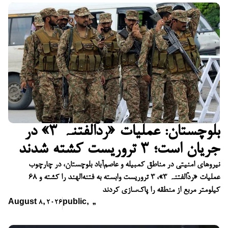
بلوچستان: عملیات «ردّالفتنہ ۳» در
جریان است؛ ۳ تروریست کشته شدند
نیروهای امنیتی در مناطق کمبیله و عاصم‌آباد بلوچستان، در چارچوب
عملیات «ردّالفتنہ ۳»، ۳ تروریست وابسته به فتنه‌الهند را کشته و ۶۸
کیلومتر مربع از منطقه را پاک‌سازی کردند
August 8, 2026
public
,
,
,