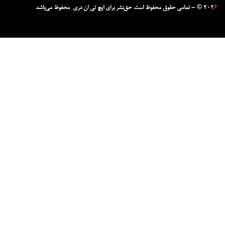
۶
– © ۲۰۲
تمامی حقوق محفوظ است. حق‌نشر برای ایچ‌ تی‌ ان دری محفوظ می‌باشد