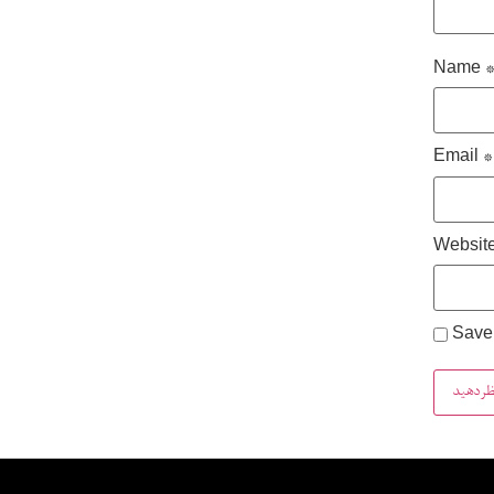
Name
Email
*
Websit
Save 