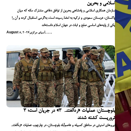
اسلامی و بحرین
سازمان همکاری اسلامی و پادشاهی بحرین از توافق دفاعی مشترک مکه که میان
پاکستان، عربستان سعودی و ترکیه به امضا رسیده است، به‌گرمی استقبال کرده و آن را
یکی از پایه‌های اساسی صلح و ثبات در جهان اسلام دانسته‌اند
,
,
,
,
,
آسیای مرکزی
August 8, 2026
بلوچستان: عملیات «ردّالفتنہ ۳» در جریان است؛ ۳
تروریست کشته شدند
نیروهای امنیتی در مناطق کمبیله و عاصم‌آباد بلوچستان، در چارچوب عملیات «ردّالفتنہ