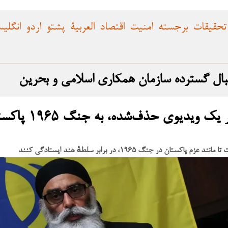
تحقیقات
برجسته
امنیت
اقتصاد
العربية
پشتو
اردو
انگلی
بال گسترده سازمان همکاری اسلامی و بحرین
گروپ خالصتان، گورپت‌وانت سینگ پنون، در یک ویدیوی 
 ۱۹۶۵، در برابر سلطهٔ هند ایستادگی کنند