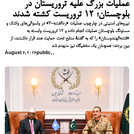
عملیات بزرگ علیه تروریستان در
بلوچستان؛ ۱۲ تروریست کشته شدند
نیروهای امنیتی در چارچوب عملیات «ردالفتنه-۳» در ولسوالی‌های واشک و
مستونگ بلوچستان عملیات انجام داده و ۱۲ تروریست وابسته به
«فتنه‌الهندوستان» را که به گفتهٔ منابع تحت حمایت هند قرار داشتند، از
بین بردند؛ همچنان یک مخفیگاه نیز منهدم شد
August 6, 2026
public
,
,