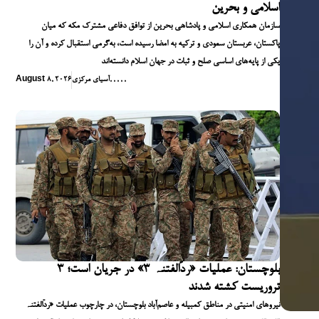
اسلامی و بحرین
سازمان همکاری اسلامی و پادشاهی بحرین از توافق دفاعی مشترک مکه که میان
پاکستان، عربستان سعودی و ترکیه به امضا رسیده است، به‌گرمی استقبال کرده و آن را
یکی از پایه‌های اساسی صلح و ثبات در جهان اسلام دانسته‌اند
,
,
,
,
,
آسیای مرکزی
August 8, 2026
بلوچستان: عملیات «ردّالفتنہ ۳» در جریان است؛ ۳
تروریست کشته شدند
نیروهای امنیتی در مناطق کمبیله و عاصم‌آباد بلوچستان، در چارچوب عملیات «ردّالفتنہ