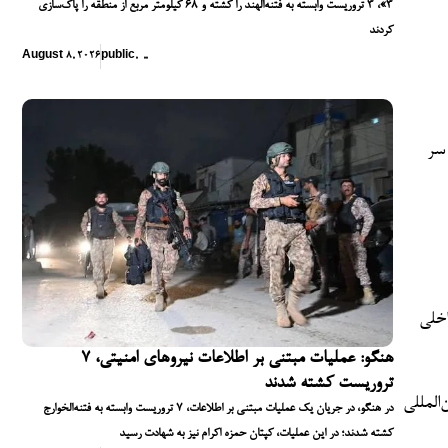
۳»، ۳ تروریست وابسته به فتنه‌الهند را کشته و ۶۸ کیلومتر مربع از منطقه را پاک‌سازی
کردند
August 8, 2026
public
,
,
,
 سر
اخلی
هنگو: عملیات مبتنی بر اطلاعات نیروهای امنیتی، ۷
تروریست کشته شدند
المللی
در هنگو، در جریان یک عملیات مبتنی بر اطلاعات، ۷ تروریست وابسته به فتنه‌الخوارج
کشته شدند؛ در این عملیات، کپتان حمزه اکرام نیز به شهادت رسید