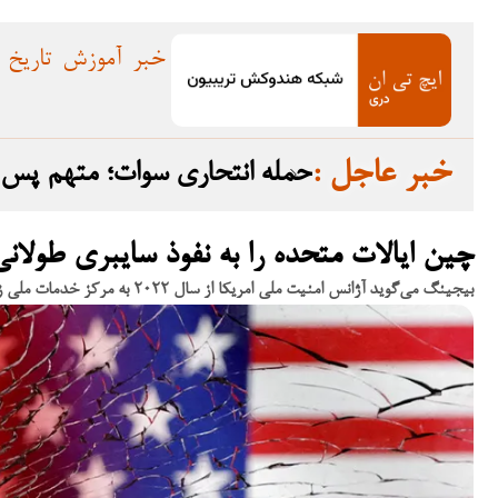
خبر
آموزش
تاریخ
: خبر عاجل
ده گرفت
حمله انتحاری سوات؛ متهم پس از تبرئه در سال ۲۰۲۳ به افغانستان گریخت
چین ایالات متحده را به نفوذ سایبری طولان
بیجینگ می‌گوید آژانس امنیت ملی امریکا از سال ۲۰۲۲ به مرکز خدمات ملی زمان نفوذ کرده و شبکه‌های ارتباطات، مالی و انرژی را در معرض خطر قرار داده است