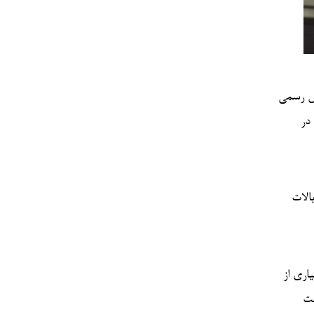
نش رسمی
 در
الات
اری از
لت