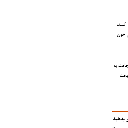
کنند،
ی خون
جاعت به
یافت
 بدهید