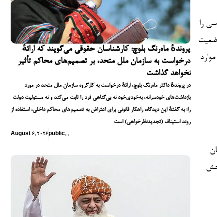
اسی را
 وضعیت
پروندهٔ ماه‌رنگ بلوچ: کارشناسان حقوقی می‌گویند که ارائهٔ
موارد
درخواست به سازمان ملل متحد، بر تصمیم‌های محاکم تأثیر
نخواهد گذاشت
در پروندهٔ داکتر ماه‌رنگ بلوچ، ارائهٔ درخواست به کارگروه سازمان ملل متحد در مورد
بازداشت‌های خودسرانه، به‌خودی‌خود نه بی‌گناهی فرد را ثابت می‌کند و نه مسئولیت دولت
را؛ به گفتهٔ این دیدگاه، راهکار قانونی برای اعتراض به تصمیم‌های محاکم داخلی، استفاده از
روند استیناف (تجدیدنظرخواهی) است
August 6, 2026
public
,
,
ان
ادیبخش