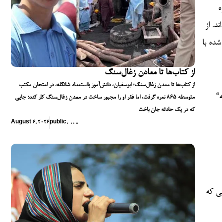
ه
ده‌اند. از
 شده با
از کتاب‌ها تا معادن زغال‌سنگ
از کتاب‌ها تا معدن زغال‌سنگ؛ ابوسفیان، دانش‌آموز بااستعداد شانگله، در امتحان مکتب
“این‌ها فقط اعداد نیستند؛ این‌ها آینده‌های دزدیده شده‌اند” سفیر یادآور شد و به حادثه ربایش قطار جعفر در مارس که ۳۱ مسافر را کشت و حمله به
متوسطه ۸۶۵ نمره گرفت، اما فقر او را مجبور ساخت در معدن زغال‌سنگ کار کند؛ جایی
که در یک حادثه جان باخت
August 6, 2026
public
,
,
,
,
,
ی که