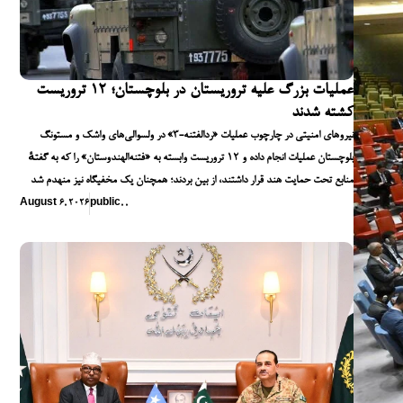
عملیات بزرگ علیه تروریستان در بلوچستان؛ ۱۲ تروریست
کشته شدند
نیروهای امنیتی در چارچوب عملیات «ردالفتنه-۳» در ولسوالی‌های واشک و مستونگ
بلوچستان عملیات انجام داده و ۱۲ تروریست وابسته به «فتنه‌الهندوستان» را که به گفتهٔ
منابع تحت حمایت هند قرار داشتند، از بین بردند؛ همچنان یک مخفیگاه نیز منهدم شد
August 6, 2026
public
,
,