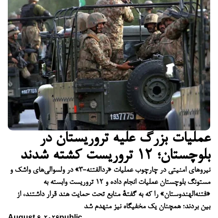
عملیات بزرگ علیه تروریستان در
بلوچستان؛ ۱۲ تروریست کشته شدند
نیروهای امنیتی در چارچوب عملیات «ردالفتنه-۳» در ولسوالی‌های واشک و
مستونگ بلوچستان عملیات انجام داده و ۱۲ تروریست وابسته به
«فتنه‌الهندوستان» را که به گفتهٔ منابع تحت حمایت هند قرار داشتند، از
بین بردند؛ همچنان یک مخفیگاه نیز منهدم شد