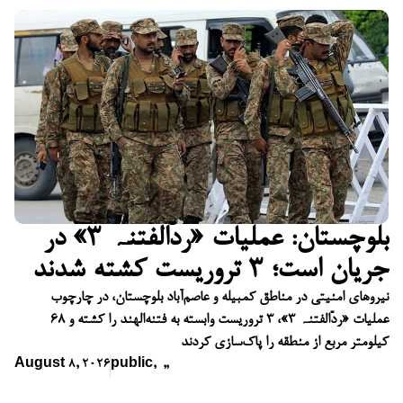
بلوچستان: عملیات «ردّالفتنہ ۳» در
جریان است؛ ۳ تروریست کشته شدند
نیروهای امنیتی در مناطق کمبیله و عاصم‌آباد بلوچستان، در چارچوب
عملیات «ردّالفتنہ ۳»، ۳ تروریست وابسته به فتنه‌الهند را کشته و ۶۸
کیلومتر مربع از منطقه را پاک‌سازی کردند
August 8, 2026
public
,
,
,