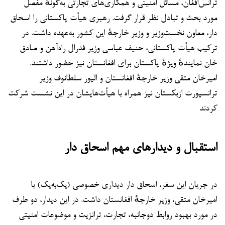
ترانس‌افغان، مسائل امنیتی و همکاری‌های تجارتی به‌گونهٔ مفصل
مورد بحث و تبادل نظر قرار گرفت. رهبری هیأت پاکستانی را اسحاق
دار، معاون نخست‌وزیر و وزیر خارجهٔ این کشور به‌عهده داشت. در
ترکیب هیأت پاکستانی، حنیف عباسی وزیر فدرال راه‌آهن و صادق
خان نمایندهٔ ویژهٔ پاکستان برای افغانستان نیز حضور داشتند.
امیرخان متقی وزیر خارجهٔ افغانستان و الیور سلطانوف وزیر
ترانسپورت ازبکستان نیز همراه با هیأت‌هایشان در این نشست شرکت
کردند
استقبال و دیدارهای مهم اسحاق دار
در جریان این سفر، اسحاق دار دیداری خصوصی (یک‌به‌یک) با
امیرخان متقی، وزیر خارجهٔ افغانستان داشت. در این دیدار، دو طرف
در مورد بهبود روابط دوجانبه، تجارت، ترانزیت و موضوعات امنیتی