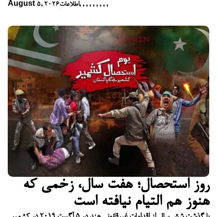
,
,
,
,
,
,
,
,
,
اطلاعات
August 5, 2026
روز استحصال؛ هفت سال، زخمی که
هنوز هم التیام نیافته است
با گذشت شش سال از اقدامات غیرقانونی هند در ۵ آگست ۲۰۱۹ در کشمیر