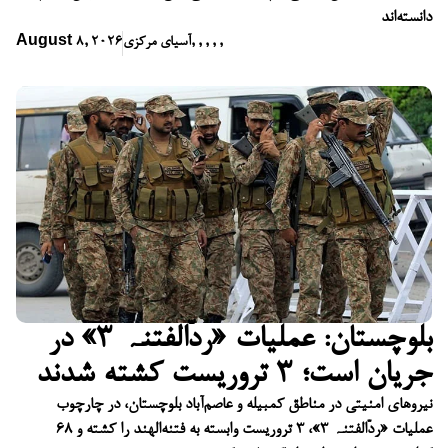
دانسته‌اند
,
,
,
,
,
آسیای مرکزی
August 8, 2026
بلوچستان: عملیات «ردّالفتنہ ۳» در
جریان است؛ ۳ تروریست کشته شدند
نیروهای امنیتی در مناطق کمبیله و عاصم‌آباد بلوچستان، در چارچوب
عملیات «ردّالفتنہ ۳»، ۳ تروریست وابسته به فتنه‌الهند را کشته و ۶۸