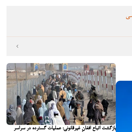
سی
بازگشت اتباع افغانِ غیرقانونی: عملیات گسترده در سراسر