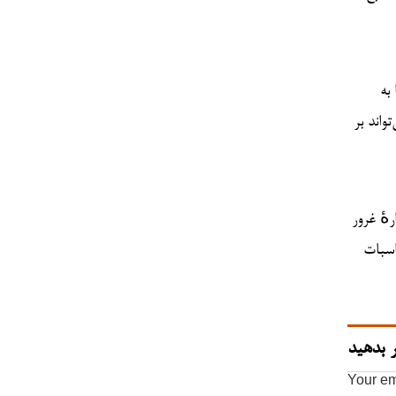
به
واند بر
هٔ غرور
اسبات
 بدهید
Your em