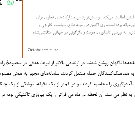
 لندن فعالیت می‌کند. او پیش‌تر رئیس مشارکت‌های تجاری برای
خاورمیانه بوده است. وی اکنون در زمینه دفاع، سیاست خارجی و
یداری به بررسی تاب‌آوری، هویت و دگرگونی در جهانی متلاشی‌شده
October 27, 2025
 ناگهان روشن شدند. در ارتفاعی بالاتر از ابرها، هدفی در محدودهٔ رادا
را به هماهنگ‌کنندگان حمله منتقل کردند، سامانه‌های مجهز به هوش مصنو
درگیری را محاسبه کردند، و در کمتر از یک دقیقه، موشکی از یک جنگندهٔ J-10C شلیک شد و بر هدف قفل کرد. آنچه در پی آمد، آشوب نبو
 به نظر می‌رسد. آن لحظه در ماه می فراتر از یک پیروزی تاکتیکی بود؛ در و