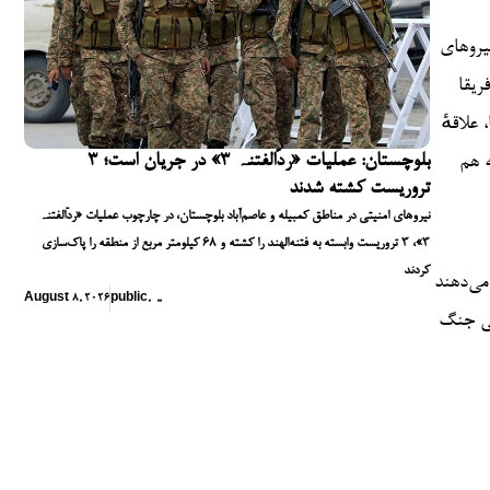
یروهای
ریقا
علاقهٔ
بلوچستان: عملیات «ردّالفتنہ ۳» در جریان است؛ ۳
ه هم
تروریست کشته شدند
نیروهای امنیتی در مناطق کمبیله و عاصم‌آباد بلوچستان، در چارچوب عملیات «ردّالفتنہ
۳»، ۳ تروریست وابسته به فتنه‌الهند را کشته و ۶۸ کیلومتر مربع از منطقه را پاک‌سازی
کردند
می‌دهند
August 8, 2026
public
,
,
,
عی جنگ