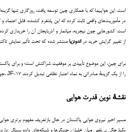
است. کشورهایی چون نیجریه، میانمار و آذربایجان آن را خریداری کرده‌اند
از تغییر گرایش خرید در
اندونزیا
منتشر شده که تحت تأثیر نمایش تاکت
برای چین، این موضوع تأییدی بر موفقیت شراکتش است؛ و برای پاکستان، ا
جهانی هواپیماهای جنگی را نیز شکل دهد. درگیری‌های ماه می، JF-17 را از یک گزینهٔ صادراتی به نماد اعتبار نظامی تبدیل کردند
نقشهٔ نوین قدرت هوایی
مسیر اخیر نیروی هوایی پاکستان در حال بازتعریف مفهوم برتری هوایی م
یکپارچگی بی‌نقص میان خلبان، حسگرها و شبکه‌های داده بستگی دارد. 