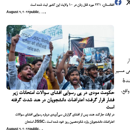
افغانستان، ۲۳۱ مورد قتل زنان در ۱۰ ولایت این کشور ثبت شده است
August 9, 2026
public
,
,
,
,
,
ر
عی مسیر
د، بلکه
اقع،
حکومت مودی در پی رسوایی افشای سوالات امتحانات زیر
فشار قرار گرفت؛ اعتراضات دانشجویان در هند شدت گرفته
است
در ایالت جارکند هند، پس از افشای گزارش سی‌آی‌دی درباره رسوایی افشای سوالات
امتحان JSSC، اعتراضات دانشجویان وارد شانزدهمین روز خود شده است
August 9, 2026
public
,
,
,