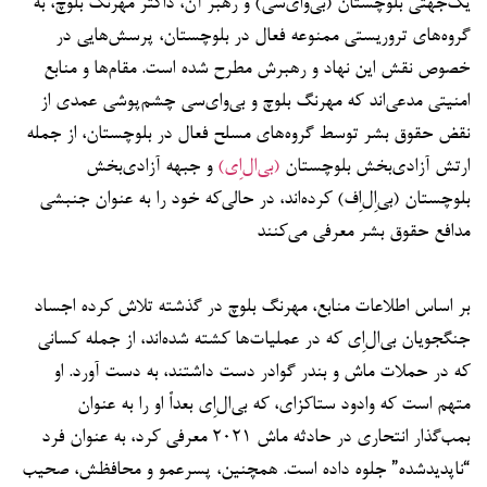
یک‌جهتی بلوچستان (بی‌وای‌سی) و رهبر آن، داکتر مهرنگ بلوچ، به
گروه‌های تروریستی ممنوعه فعال در بلوچستان، پرسش‌هایی در
خصوص نقش این نهاد و رهبرش مطرح شده است. مقام‌ها و منابع
امنیتی مدعی‌اند که مهرنگ بلوچ و بی‌وای‌سی چشم‌پوشی عمدی از
نقض حقوق بشر توسط گروه‌های مسلح فعال در بلوچستان، از جمله
ارتش آزادی‌بخش بلوچستان
(بی‌ال‌اِی)
و جبهه آزادی‌بخش
بلوچستان (بی‌اِل‌اِف) کرده‌اند، در حالی‌که خود را به عنوان جنبشی
مدافع حقوق بشر معرفی می‌کنند
بر اساس اطلاعات منابع، مهرنگ بلوچ در گذشته تلاش کرده اجساد
جنگجویان بی‌ال‌اِی که در عملیات‌ها کشته شده‌اند، از جمله کسانی
که در حملات ماش و بندر گوادر دست داشتند، به دست آورد. او
متهم است که وادود ستاکزای، که بی‌ال‌اِی بعداً او را به عنوان
بمب‌گذار انتحاری در حادثه ماش ۲۰۲۱ معرفی کرد، به عنوان فرد
“ناپدیدشده” جلوه داده است. همچنین، پسرعمو و محافظش، صحیب