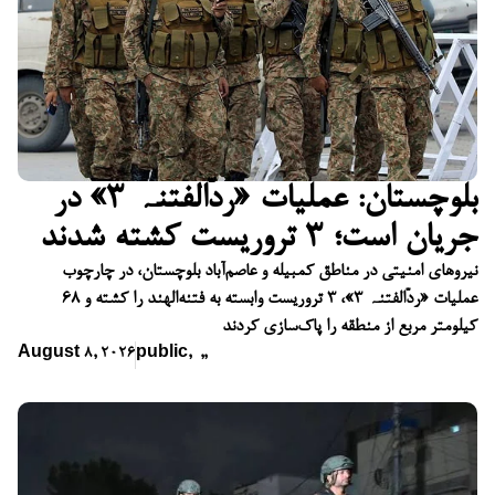
بلوچستان: عملیات «ردّالفتنہ ۳» در
جریان است؛ ۳ تروریست کشته شدند
نیروهای امنیتی در مناطق کمبیله و عاصم‌آباد بلوچستان، در چارچوب
عملیات «ردّالفتنہ ۳»، ۳ تروریست وابسته به فتنه‌الهند را کشته و ۶۸
کیلومتر مربع از منطقه را پاک‌سازی کردند
August 8, 2026
public
,
,
,