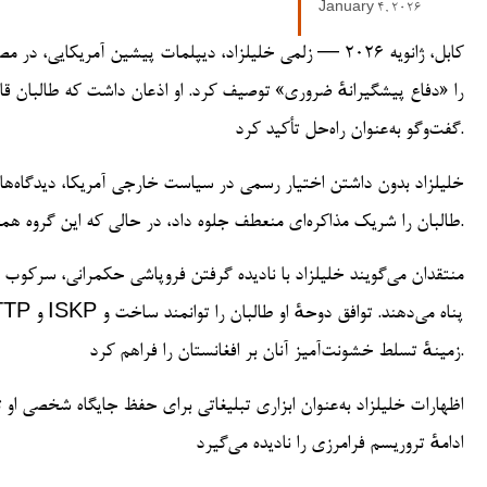
January 4, 2026
کابل، ژانویه ۲۰۲۶ — زلمی خلیلزاد، دیپلمات پیشین آمریکا
را «دفاع پیشگیرانهٔ ضروری» توصیف کرد. او اذعان داشت که طالبان قا
گفت‌وگو به‌عنوان راه‌حل تأکید کرد.
خلیلزاد بدون داشتن اختیار رسمی در سیاست خارجی آمریکا، دیدگاه‌ها
طالبان را شریک مذاکره‌ای منعطف جلوه داد، در حالی که این گروه همچنان در مهار تروریسم فرامرزی و پایبندی به تعهدات امنیتی ناکام مانده است.
منتقدان می‌گویند خلیلزاد با نادیده گرفتن فروپاشی حکمرانی، سرکوب دا
زمینهٔ تسلط خشونت‌آمیز آنان بر افغانستان را فراهم کرد.
اظهارات خلیلزاد به‌عنوان ابزاری تبلیغاتی برای حفظ جایگاه شخصی او ت
ادامهٔ تروریسم فرامرزی را نادیده می‌گیرد