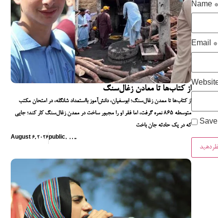
Name
Email
*
Websit
از کتاب‌ها تا معادن زغال‌سنگ
از کتاب‌ها تا معدن زغال‌سنگ؛ ابوسفیان، دانش‌آموز بااستعداد شانگله، در امتحان مکتب
متوسطه ۸۶۵ نمره گرفت، اما فقر او را مجبور ساخت در معدن زغال‌سنگ کار کند؛ جایی
Save 
که در یک حادثه جان باخت
August 6, 2026
public
,
,
,
,
,