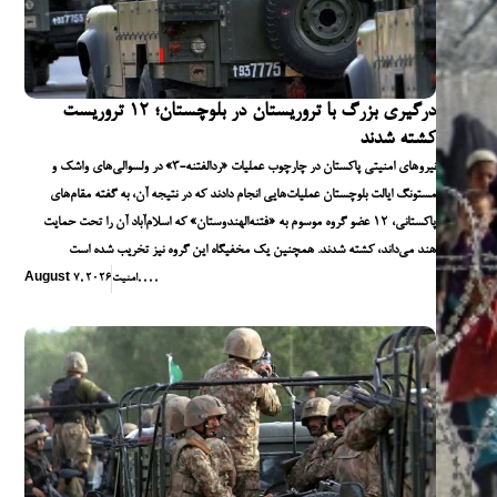
درگیری بزرگ با تروریستان در بلوچستان؛ ۱۲ تروریست
کشته شدند
نیروهای امنیتی پاکستان در چارچوب عملیات «ردالفتنه-۳» در ولسوالی‌های واشک و
مستونگ ایالت بلوچستان عملیات‌هایی انجام دادند که در نتیجه آن، به گفته مقام‌های
پاکستانی، ۱۲ عضو گروه موسوم به «فتنه‌الهندوستان» که اسلام‌آباد آن را تحت حمایت
هند می‌داند، کشته شدند. همچنین یک مخفیگاه این گروه نیز تخریب شده است
,
,
,
,
امنیت
August 7, 2026