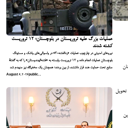
عملیات بزرگ علیه تروریستان در بلوچستان؛ ۱۲ تروریست
کشته شدند
نیروهای امنیتی در چارچوب عملیات «ردالفتنه-۳» در ولسوالی‌های واشک و مستونگ
بلوچستان عملیات انجام داده و ۱۲ تروریست وابسته به «فتنه‌الهندوستان» را که به گفتهٔ
تان
منابع تحت حمایت هند قرار داشتند، از بین بردند؛ همچنان یک مخفیگاه نیز منهدم شد
August 6, 2026
public
,
,
 تحویل
ین