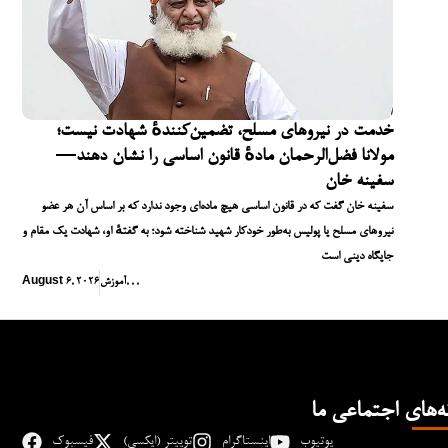
خدمت در نیروهای مسلح، تضمین‌کنندهٔ شهادت نیست؛
مولانا فضل‌الرحمان مادهٔ قانون اساسی را نشان دهند—
سفینه خان
سفینه خان گفت که در قانون اساسی هیچ ماده‌ای وجود ندارد که بر اساس آن هر عضو
نیروهای مسلح یا پولیس به‌طور خودکار شهید شناخته شود؛ به گفتهٔ او، شهادت یک مقام و
جایگاه دینی است
,
,
,
آموزش
August 6, 2026
ه‌های اجتماعی ما
یوتیوب
اینستاگرام
توییتر (ایکسی)
فیسبوک