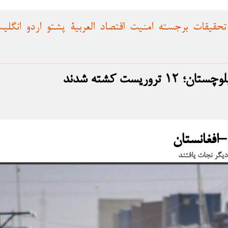
تحقیقات
برجسته
امنیت
اقتصاد
العربية
پشتو
اردو
انگلی
ریست کشته شدند
–افغانستان
دیگر نجات یافتند