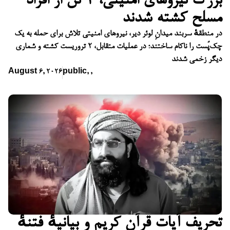
بزرگ نیروهای امنیتی، ۲ تن از افراد
مسلح کشته شدند
در منطقهٔ سربند میدانِ لوئر دیر، نیروهای امنیتی تلاش برای حمله به یک
چک‌پُست را ناکام ساختند؛ در عملیات متقابل، ۲ تروریست کشته و شماری
دیگر زخمی شدند
August 6, 2026
public
,
,
تحریف آیات قرآن کریم و بیانیهٔ فتنهٔ