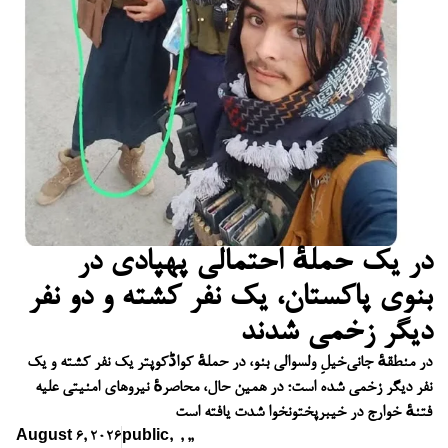
در یک حملهٔ احتمالی پهپادی در
بنوی پاکستان، یک نفر کشته و دو نفر
دیگر زخمی شدند
در منطقهٔ جانی‌خیلِ ولسوالی بنو، در حملهٔ کواڈکوپتر یک نفر کشته و یک
نفر دیگر زخمی شده است؛ در همین حال، محاصرهٔ نیروهای امنیتی علیه
فتنهٔ خوارج در خیبرپختونخوا شدت یافته است
August 6, 2026
public
,
,
,
,