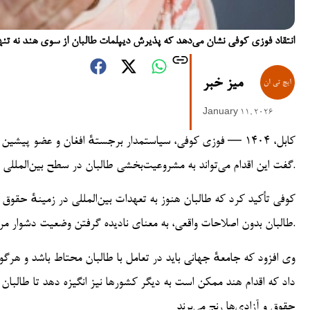
انتقاد فوزی کوفی نشان می‌دهد که پذیرش دیپلمات طالبان از سوی هند نه تنه
میز خبر
January 11, 2026
کابل، ۱۴۰۴ — فوزی کوفی، سیاستمدار برجستهٔ افغان و عضو پیش
گفت این اقدام می‌تواند به مشروعیت‌بخشی طالبان در سطح بین‌المللی منجر شود و پیامدهای سیاسی و حقوقی جدی برای آیندهٔ افغانستان داشته باشد.
کوفی تأکید کرد که طالبان هنوز به تعهدات بین‌المللی در زمینهٔ حقوق 
طالبان بدون اصلاحات واقعی، به معنای نادیده گرفتن وضعیت دشوار مردم افغانستان است.
وی افزود که جامعهٔ جهانی باید در تعامل با طالبان محتاط باشد و هرگ
داد که اقدام هند ممکن است به دیگر کشورها نیز انگیزه دهد تا طالبان ر
حقوق و آزادی‌ها رنج می‌برند