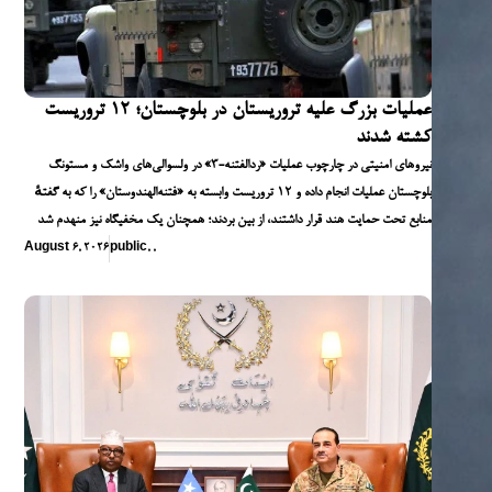
عملیات بزرگ علیه تروریستان در بلوچستان؛ ۱۲ تروریست
کشته شدند
نیروهای امنیتی در چارچوب عملیات «ردالفتنه-۳» در ولسوالی‌های واشک و مستونگ
بلوچستان عملیات انجام داده و ۱۲ تروریست وابسته به «فتنه‌الهندوستان» را که به گفتهٔ
منابع تحت حمایت هند قرار داشتند، از بین بردند؛ همچنان یک مخفیگاه نیز منهدم شد
August 6, 2026
public
,
,