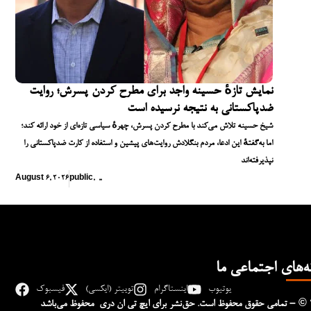
نمایش تازهٔ حسینه واجد برای مطرح کردن پسرش؛ روایت
ضدپاکستانی به نتیجه نرسیده است
شیخ حسینه تلاش می‌کند با مطرح کردن پسرش، چهرهٔ سیاسی تازه‌ای از خود ارائه کند؛
اما به‌گفتهٔ این ادعا، مردم بنگلادش روایت‌های پیشین و استفاده از کارت ضدپاکستانی را
نپذیرفته‌اند
August 6, 2026
public
,
,
,
ه‌های اجتماعی ما
یوتیوب
اینستاگرام
توییتر (ایکسی)
فیسبوک
– © 
تمامی حقوق محفوظ است. حق‌نشر برای ایچ‌ تی‌ ان دری محفوظ می‌باشد