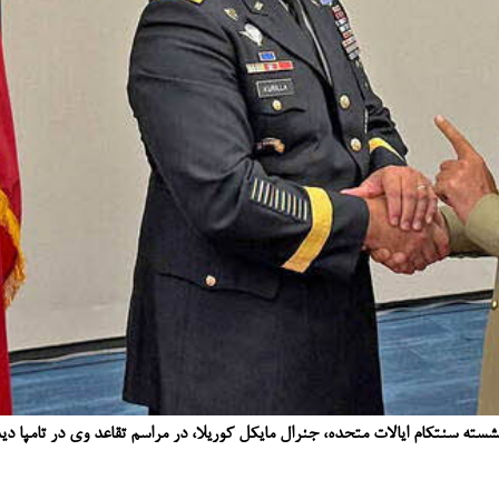
شسته سنتکام ایالات متحده، جنرال مایکل کوریلا، در مراسم تقاعد وی در تامپا دید