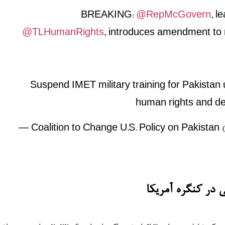
BREAKING:
@RepMcGovern
, l
@TLHumanRights
, introduces amendment to m
Suspend IMET military training for Pakistan 
human rights and 
— Coalition to Change U.S. Policy on Pakist
 در کنگره آمریکا