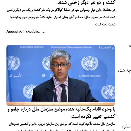
کشته و دو نفر دیگر زخمی شدند
در منطقهٔ جانی‌خیلِ ولسوالی بنو، در حملهٔ کواڈکوپتر یک نفر کشته و یک نفر دیگر زخمی
شده است؛ در همین حال، محاصرهٔ نیروهای امنیتی علیه فتنهٔ خوارج در خیبرپختونخوا
شدت یافته است
August 6, 2026
public
,
,
,
,
ه
پیشنهادی اوگلز در سال ۲۰۲۴، با شکست مواجه شد،
با وجود اقدام یک‌جانبه هند، موضع سازمان ملل درباره جامو و
کشمیر تغییر نکرده است
سازمان ملل متحد تأکید کرده است که موضع این سازمان درباره جامو و کشمیر همچنان
سفر،