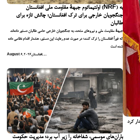
اولتیماتوم جبههٔ مقاومت ملی افغانستان (NRF) به
جنگجویان خارجی برای ترک افغانستان؛ چالش تازه برای
طالبان
جبههٔ مقاومت ملی و نیروهای متحد، به جنگجویان خارجی حامی طالبان دستور داده‌اند
که فوراً افغانستان را ترک کنند؛ در صورت عدم رعایت این دستور، هشدار اقدام نظامی داده
شده است
,
,
,
افغانستان
August 6, 2026
ار کرد
باران‌های موسمی، شفاخانه را زیر آب برد؛ مدیریت حکومت