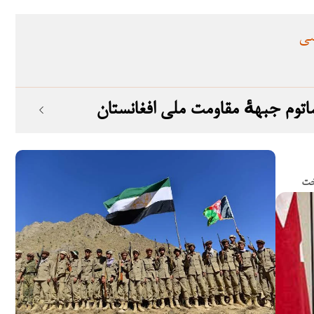
سی
خت