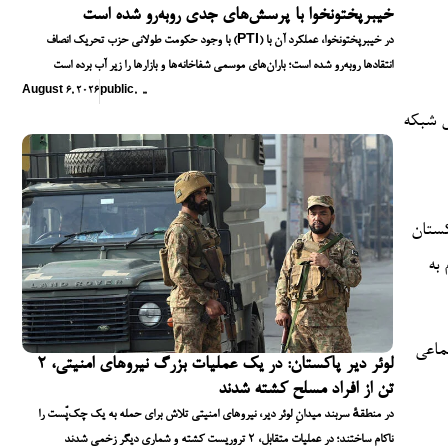
خیبرپختونخوا با پرسش‌های جدی روبه‌رو شده است
با وجود حکومت طولانی حزب تحریک انصاف (PTI) در خیبرپختونخوا، عملکرد آن با
انتقادها روبه‌رو شده است؛ باران‌های موسمی شفاخانه‌ها و بازارها را زیر آب برده است
August 6, 2026
public
,
,
,
ش شبکه
اکستان
ارد، به
وییتر
لوئر دیر پاکستان: در یک عملیات بزرگ نیروهای امنیتی، ۲
تن از افراد مسلح کشته شدند
در منطقهٔ سربند میدانِ لوئر دیر، نیروهای امنیتی تلاش برای حمله به یک چک‌پُست را
ناکام ساختند؛ در عملیات متقابل، ۲ تروریست کشته و شماری دیگر زخمی شدند