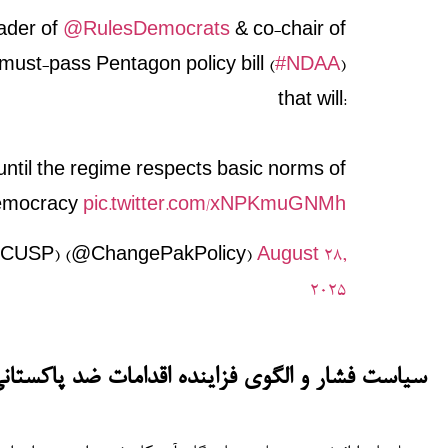
eader of
@RulesDemocrats
& co-chair of
ust-pass Pentagon policy bill (
#NDAA
)
that will:
until the regime respects basic norms of
democracy
pic.twitter.com/xNPKmuGNMh
an (CUSP) (@ChangePakPolicy)
August 28,
2025
سیاست فشار و الگوی فزاینده اقدامات ضد پاکستانی