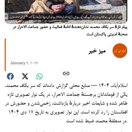
پیام تازهٔ سر بکاف محمند نشان‌دهندهٔ ادامهٔ فعالیت و حضور جماعت الاحرار در
صحنهٔ امنیتی پاکستان است
میز خبر
January 9, 2026
اسلام‌آباد، ۱۴۰۴ — منابع محلی گزارش داده‌اند که سر بکاف محمند،
یکی از قوماندانان برجستهٔ جماعت الاحرار، در یک نوار تصویری تازه
ظاهر شده و شایعات اخیر دربارهٔ بازداشت، زخمی‌شدن و حضورش در
افغانستان را رد کرده است. این نوار تصویری به تاریخ ۱۷ دی ۱۴۰۴
در منطقهٔ محمند ضبط شده است.