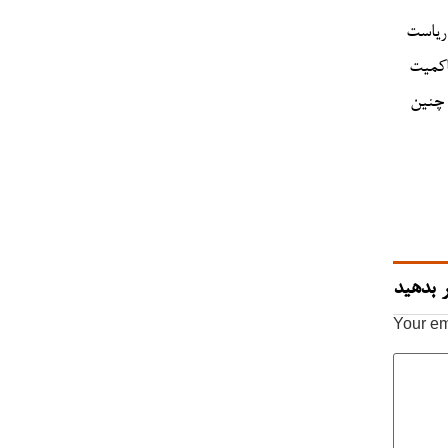
 ریاست
اکمیت
 چنین
 بدهید
Your em