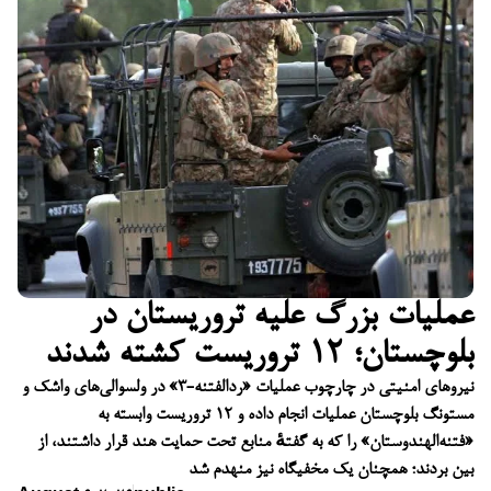
عملیات بزرگ علیه تروریستان در
بلوچستان؛ ۱۲ تروریست کشته شدند
نیروهای امنیتی در چارچوب عملیات «ردالفتنه-۳» در ولسوالی‌های واشک و
مستونگ بلوچستان عملیات انجام داده و ۱۲ تروریست وابسته به
«فتنه‌الهندوستان» را که به گفتهٔ منابع تحت حمایت هند قرار داشتند، از
بین بردند؛ همچنان یک مخفیگاه نیز منهدم شد