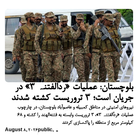
بلوچستان: عملیات «ردّالفتنہ ۳» در
جریان است؛ ۳ تروریست کشته شدند
نیروهای امنیتی در مناطق کمبیله و عاصم‌آباد بلوچستان، در چارچوب
عملیات «ردّالفتنہ ۳»، ۳ تروریست وابسته به فتنه‌الهند را کشته و ۶۸
کیلومتر مربع از منطقه را پاک‌سازی کردند
August 8, 2026
public
,
,
,