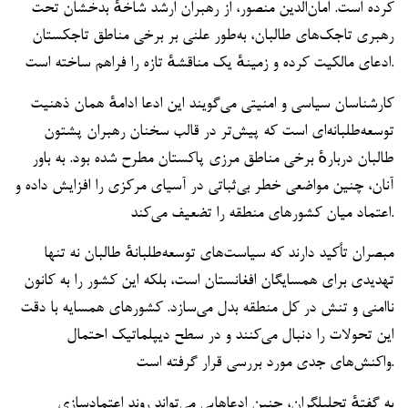
کرده است. امان‌الدین منصور، از رهبران ارشد شاخهٔ بدخشان تحت
رهبری تاجک‌های طالبان، به‌طور علنی بر برخی مناطق تاجکستان
ادعای مالکیت کرده و زمینهٔ یک مناقشهٔ تازه را فراهم ساخته است.
کارشناسان سیاسی و امنیتی می‌گویند این ادعا ادامهٔ همان ذهنیت
توسعه‌طلبانه‌ای است که پیش‌تر در قالب سخنان رهبران پشتون
طالبان دربارهٔ برخی مناطق مرزی پاکستان مطرح شده بود. به باور
آنان، چنین مواضعی خطر بی‌ثباتی در آسیای مرکزی را افزایش داده و
اعتماد میان کشورهای منطقه را تضعیف می‌کند.
مبصران تأکید دارند که سیاست‌های توسعه‌طلبانهٔ طالبان نه تنها
تهدیدی برای همسایگان افغانستان است، بلکه این کشور را به کانون
ناامنی و تنش در کل منطقه بدل می‌سازد. کشورهای همسایه با دقت
این تحولات را دنبال می‌کنند و در سطح دیپلماتیک احتمال
واکنش‌های جدی مورد بررسی قرار گرفته است.
به گفتهٔ تحلیلگران، چنین ادعاهایی می‌تواند روند اعتمادسازی