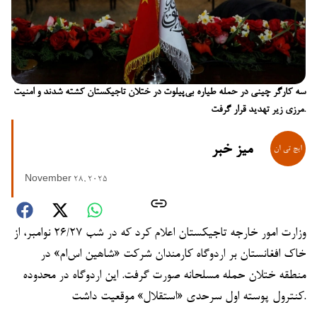
سه کارگر چینی در حمله طیاره بی‌پیلوت در ختلان تاجیکستان کشته شدند و امنیت
مرزی زیر تهدید قرار گرفت.
میز خبر
November 28, 2025
وزارت امور خارجه تاجیکستان اعلام کرد که در شب ۲۶/۲۷ نوامبر، از
خاک افغانستان بر اردوگاه کارمندان شرکت «شاهین اس‌ام» در
منطقه ختلان حمله مسلحانه صورت گرفت. این اردوگاه در محدوده
کنترول پوسته اول سرحدی «استقلال» موقعیت داشت.