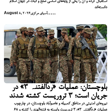
استقبال کرده و آن را یکی از پایه‌های اساسی صلح و ثبات در جهان اسلام
دانسته‌اند
,
,
,
,
,
آسیای مرکزی
August 8, 2026
بلوچستان: عملیات «ردّالفتنہ ۳» در
جریان است؛ ۳ تروریست کشته شدند
نیروهای امنیتی در مناطق کمبیله و عاصم‌آباد بلوچستان، در چارچوب
عملیات «ردّالفتنہ ۳»، ۳ تروریست وابسته به فتنه‌الهند را کشته و ۶۸