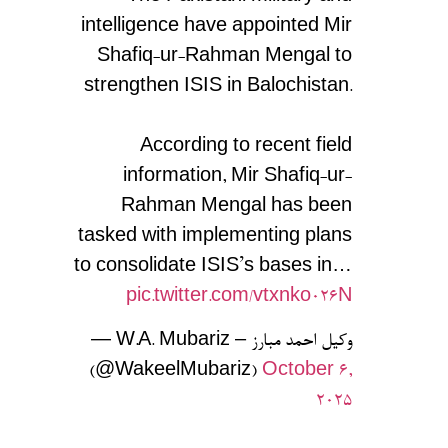
intelligence have appointed Mir
Shafiq-ur-Rahman Mengal to
strengthen ISIS in Balochistan.
According to recent field
information, Mir Shafiq-ur-
Rahman Mengal has been
tasked with implementing plans
to consolidate ISIS’s bases in…
pic.twitter.com/vtxnko026N
— W.A. Mubariz – وکیل احمد مبارز
(@WakeelMubariz)
October 6,
2025