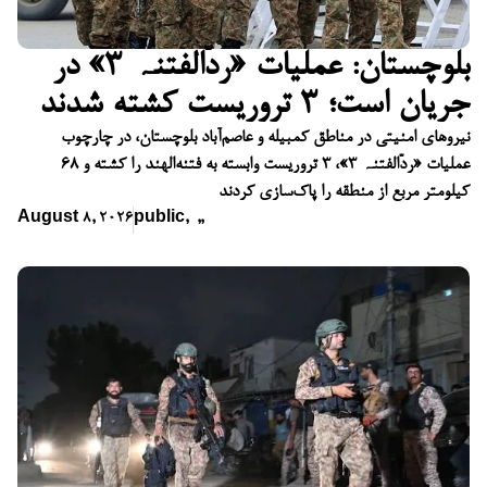
بلوچستان: عملیات «ردّالفتنہ ۳» در
جریان است؛ ۳ تروریست کشته شدند
نیروهای امنیتی در مناطق کمبیله و عاصم‌آباد بلوچستان، در چارچوب
عملیات «ردّالفتنہ ۳»، ۳ تروریست وابسته به فتنه‌الهند را کشته و ۶۸
کیلومتر مربع از منطقه را پاک‌سازی کردند
August 8, 2026
public
,
,
,