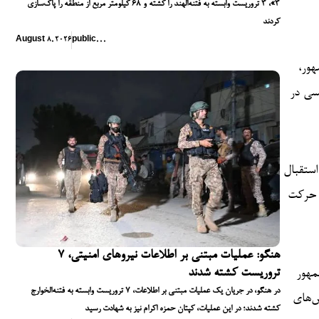
۳»، ۳ تروریست وابسته به فتنه‌الهند را کشته و ۶۸ کیلومتر مربع از منطقه را پاک‌سازی
کردند
August 8, 2026
public
,
,
,
ئیس‌جمهور،
یسی در
 استقبال
ن حرکت
هنگو: عملیات مبتنی بر اطلاعات نیروهای امنیتی، ۷
تروریست کشته شدند
ف و رئیس‌جمهور
در هنگو، در جریان یک عملیات مبتنی بر اطلاعات، ۷ تروریست وابسته به فتنه‌الخوارج
ش‌های
کشته شدند؛ در این عملیات، کپتان حمزه اکرام نیز به شهادت رسید