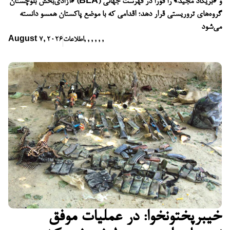
آزادی‌بخش بلوچستان» (BLA) و «بریگاد مجید» را فوراً در فهرست جهانی
گروه‌های تروریستی قرار دهد؛ اقدامی که با موضع پاکستان همسو دانسته
می‌شود
,
,
,
,
,
,
اطلاعات
August 7, 2026
خیبرپختونخوا: در عملیات موفق