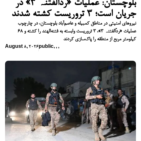
بلوچستان: عملیات «ردّالفتنہ ۳» در
جریان است؛ ۳ تروریست کشته شدند
نیروهای امنیتی در مناطق کمبیله و عاصم‌آباد بلوچستان، در چارچوب
عملیات «ردّالفتنہ ۳»، ۳ تروریست وابسته به فتنه‌الهند را کشته و ۶۸
کیلومتر مربع از منطقه را پاک‌سازی کردند
August 8, 2026
public
,
,
,